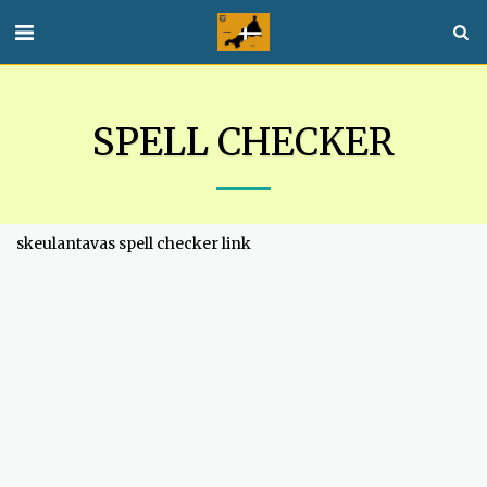
SPELL CHECKER
skeulantavas spell checker link