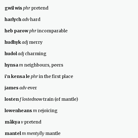
gwil wis
phr
pretend
harlych
adv
hard
heb parow
phr
incomparable
hudhyk
adj
merry
hudol
adj
charming
hynsa
m
neighbours, peers
i’n kensa le
phr
in the first place
james
adv
ever
losten
f lostednow
train (of mantle)
lowenheans
m
rejoicing
m
â
kya
v
pretend
mantel
m mentylly
mantle