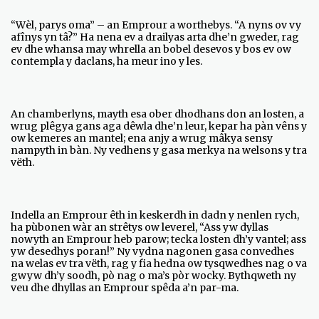
“Wèl, parys oma” – an Emprour a worthebys. “A nyns ov vy
afînys yn tâ?” Ha nena ev a drailyas arta dhe’n gweder, rag
ev dhe whansa may whrella an bobel desevos y bos ev ow
contempla y daclans, ha meur ino y les.
An chamberlyns, mayth esa ober dhodhans don an losten, a
wrug plêgya gans aga dêwla dhe’n leur, kepar ha pàn vêns y
ow kemeres an mantel; ena anjy a wrug mâkya sensy
nampyth in bàn. Ny vedhens y gasa merkya na welsons y tra
vëth.
Indella an Emprour êth in keskerdh in dadn y nenlen rych,
ha pùbonen wàr an strêtys ow leverel, “Ass yw dyllas
nowyth an Emprour heb parow; tecka losten dh’y vantel; ass
yw desedhys poran!” Ny vydna nagonen gasa convedhes
na welas ev tra vëth, rag y fia hedna ow tysqwedhes nag o va
gwyw dh’y soodh, pò nag o ma’s pòr wocky. Bythqweth ny
veu dhe dhyllas an Emprour spêda a’n par-ma.