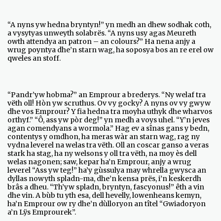
“A nyns yw hedna bryntyn!” yn medh an dhew sodhak coth,
a vysytyas unweyth solabrës. “A nyns usy agas Meureth
owth attendya an patron – an colours?” Ha nena anjy a
wrug poyntya dhe’n starn wag, ha soposya bos an re erel ow
qweles an stoff.
“Pandr’yw hobma?” an Emprour a brederys. “Ny welaf tra
vëth oll! Hòn yw scruthus. Ov vy gocky? A nyns ov vy gwyw
dhe vos Emprour? Y fia hedna tra moyha uthyk dhe wharvos
orthyf.” “Ô, ass yw pòr deg!” yn medh a voys uhel. “Y’n jeves
agan comendyans a wormola.” Hag ev a sînas gans y bedn,
contentys y omdhon, ha meras wàr an starn wag, rag ny
vydna leverel na welas tra vëth. Oll an coscar ganso a veras
stark ha stag, ha ny welsons y oll tra vëth, na moy ès dell
welas nagonen; saw, kepar ha’n Emprour, anjy a wrug
leverel “Ass yw teg!” ha’y gùssulya may whrella gwysca an
dyllas nowyth spladn-ma, dhe’n kensa prës, i’n keskerdh
brâs a dheu. “Th’yw spladn, bryntyn, fascyonus!” êth a vin
dhe vin. A bùb tu yth esa, dell hevelly, lowenheans kemyn,
ha’n Emprour ow ry dhe’n dùlloryon an tîtel “Gwiadoryon
a’n Lÿs Emprourek”.