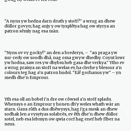
“A nyns yw hedna darn druth y stoff?” a wrug an dhew
dùllor govyn; hag anjy y ow tysplêtya hag ow styrya an
patron sêmly nag esa màn.
“Nyns ov vy gocky!” an den a brederys, – “an praga yw
sur-redy ow soodh dhâ, nag oma gwyw dhedhy. Coynt lowr
yw hodna, saw res yw dhybm heb gasa dhe verkya.” Ytho ev
a wrug praisya an stoff na welas ev, ha clerhe y blesour a’n
colours teg hag a’n patron hudol. “Eâ! gorhanus yw” – yn
medh dhe’n Emprour.
Yth esa oll an bobel i’n dre ow côwsel a’n stoff spladn.
Whensys o an Emprour y honen dh’y weles whath wàr an
starn. Gans rûth a dus dhêwysys, hag i’ga mesk an dhew
sodhak len a vysytyas solabrës, ev êth dhe’n dhew dùllor
sotel, neb esa lebmyn ow qwia corf hag enef heb fîber na
neus.