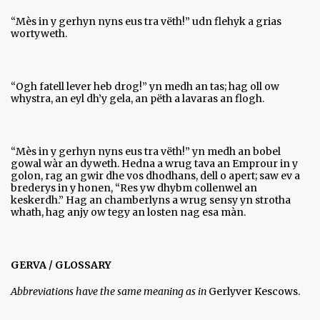
“Mès in y gerhyn nyns eus tra vëth!” udn flehyk a grias
wortyweth.
“Ogh fatell lever heb drog!” yn medh an tas; hag oll ow
whystra, an eyl dh’y gela, an pëth a lavaras an flogh.
“Mès in y gerhyn nyns eus tra vëth!” yn medh an bobel
gowal wàr an dyweth. Hedna a wrug tava an Emprour in y
golon, rag an gwir dhe vos dhodhans, dell o apert; saw ev a
brederys in y honen, “Res yw dhybm collenwel an
keskerdh.” Hag an chamberlyns a wrug sensy yn strotha
whath, hag anjy ow tegy an losten nag esa màn.
GERVA / GLOSSARY
Abbreviations have the same meaning as in
Gerlyver Kescows.