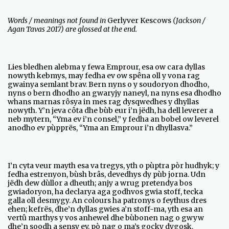
Words / meanings not found in
Gerlyver Kescows
(Jackson /
Agan Tavas 2017) are glossed at the end.
Lies bledhen alebma y fewa Emprour, esa ow cara dyllas
nowyth kebmys, may fedha ev ow spêna oll y vona rag
gwainya semlant brav. Bern nyns o y soudoryon dhodho,
nyns o bern dhodho an gwaryjy naneyl, na nyns esa dhodho
whans marnas rôsya in mes rag dysqwedhes y dhyllas
nowyth. Y’n jeva côta dhe bùb eur i’n jëdh, ha dell leverer a
neb mytern, “Yma ev i’n consel,” y fedha an bobel ow leverel
anodho ev pùpprës, “Yma an Emprour i’n dhyllasva.”
I’n cyta veur mayth esa va tregys, yth o pùptra pòr hudhyk; y
fedha estrenyon, bùsh brâs, devedhys dy pùb jorna. Udn
jëdh dew dùllor a dheuth; anjy a wrug pretendya bos
gwiadoryon, ha declarya aga godhvos gwia stoff, tecka
galla oll desmygy. An colours ha patronys o feythus dres
ehen; kefrës, dhe’n dyllas gwies a’n stoff-ma, yth esa an
vertû marthys y vos anhewel dhe bùbonen nag o gwyw
dhe’n soodh a sensy ev, pò nag o ma’s gocky dygosk.