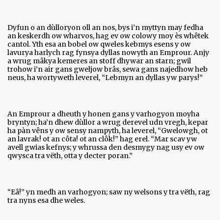
Dyfun o an dùlloryon oll an nos, bys i’n myttyn may fedha
an keskerdh ow wharvos, hag ev ow colowy moy ès whêtek
cantol. Yth esa an bobel ow qweles kebmys esens y ow
lavurya harlych rag fynsya dyllas nowyth an Emprour. Anjy
a wrug mâkya kemeres an stoff dhywar an starn; gwil
trohow i’n air gans gweljow brâs, sewa gans najedhow heb
neus, ha wortyweth leverel, “Lebmyn an dyllas yw parys!”
An Emprour a dheuth y honen gans y varhogyon moyha
bryntyn; ha’n dhew dùllor a wrug derevel udn vregh, kepar
ha pàn vêns y ow sensy nampyth, ha leverel, “Gwelowgh, ot
an lavrak! ot an côta! ot an clôk!” hag erel. “Mar scav yw
avell gwias kefnys; y whrussa den desmygy nag usy ev ow
qwysca tra vëth, otta y decter poran.”
“Eâ!” yn medh an varhogyon; saw ny welsons y tra vëth, rag
tra nyns esa dhe weles.