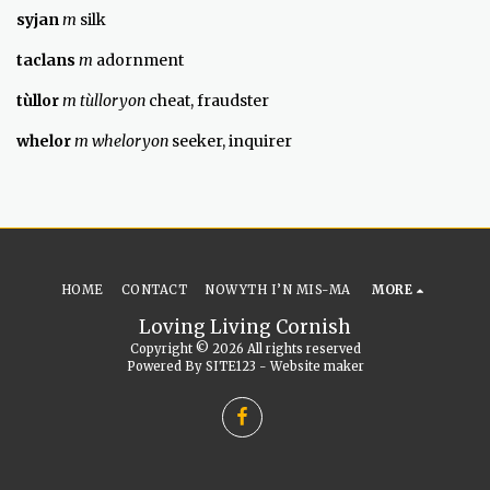
syjan
m
silk
taclans
m
adornment
t
ù
llor
m t
ù
lloryon
cheat, fraudster
whelor
m wheloryon
seeker, inquirer
HOME
CONTACT
NOWYTH I’N MIS-MA
MORE
Loving Living Cornish
Copyright © 2026 All rights reserved
Powered By
SITE123
-
Website maker