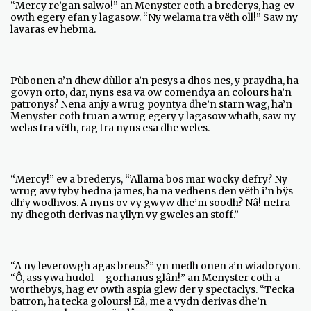
“Mercy re’gan salwo!” an Menyster coth a brederys, hag ev
owth egery efan y lagasow. “Ny welama tra vëth oll!” Saw ny
lavaras ev hebma.
Pùbonen a’n dhew dùllor a’n pesys a dhos nes, y praydha, ha
govyn orto, dar, nyns esa va ow comendya an colours ha’n
patronys? Nena anjy a wrug poyntya dhe’n starn wag, ha’n
Menyster coth truan a wrug egery y lagasow whath, saw ny
welas tra vëth, rag tra nyns esa dhe weles.
“Mercy!” ev a brederys, “’Allama bos mar wocky defry? Ny
wrug avy tyby hedna james, ha na vedhens den vëth i’n bÿs
dh’y wodhvos. A nyns ov vy gwyw dhe’m soodh? Nâ! nefra
ny dhegoth derivas na yllyn vy gweles an stoff.”
“A ny leverowgh agas breus?” yn medh onen a’n wiadoryon.
“Ô, ass ywa hudol – gorhanus glân!” an Menyster coth a
worthebys, hag ev owth aspia glew der y spectaclys. “Tecka
batron, ha tecka golours! Eâ, me a vydn derivas dhe’n