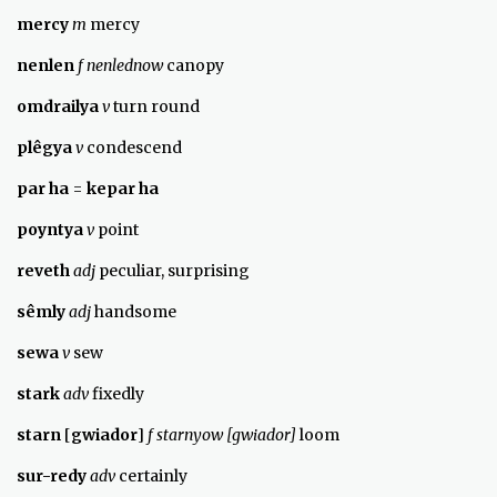
mercy
m
mercy
nenlen
f nenlednow
canopy
omdrailya
v
turn round
pl
ê
gya
v
condescend
par ha
=
kepar ha
poyntya
v
point
reveth
adj
peculiar, surprising
s
ê
mly
adj
handsome
sewa
v
sew
stark
adv
fixedly
starn
[
gwiador
]
f starnyow [gwiador]
loom
sur-redy
adv
certainly