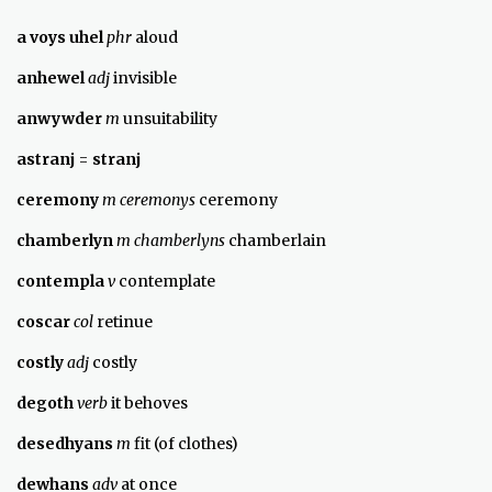
a voys uhel
phr
aloud
anhewel
adj
invisible
anwywder
m
unsuitability
astranj
=
stranj
ceremony
m ceremonys
ceremony
chamberlyn
m chamberlyns
chamberlain
contempla
v
contemplate
coscar
col
retinue
costly
adj
costly
degoth
verb
it behoves
desedhyans
m
fit (of clothes)
dewhans
adv
at once