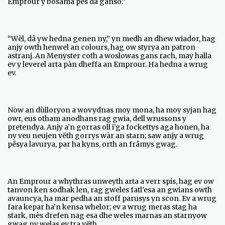
Emprour y bosama pës dâ ganso.”
“Wèl, dâ yw hedna genen ny,” yn medh an dhew wiador, hag
anjy owth henwel an colours, hag ow styrya an patron
astranj. An Menyster coth a woslowas gans rach, may halla
ev y leverel arta pàn dheffa an Emprour. Ha hedna a wrug
ev.
Now an dùlloryon a wovydnas moy mona, ha moy syjan hag
owr, eus otham anodhans rag gwia, dell wrussons y
pretendya. Anjy a’n gorras oll i’ga fockettys aga honen, ha
ny veu neujen vëth gorrys wàr an starn; saw anjy a wrug
pêsya lavurya, par ha kyns, orth an frâmys gwag.
An Emprour a whythras unweyth arta a verr spis, hag ev ow
tanvon ken sodhak len, rag gweles fatl’esa an gwians owth
avauncya, ha mar pedha an stoff parusys yn scon. Ev a wrug
fara kepar ha’n kensa whelor; ev a wrug meras stag ha
stark, mès drefen nag esa dhe weles marnas an starnyow
gwag ny welas ev tra vëth.