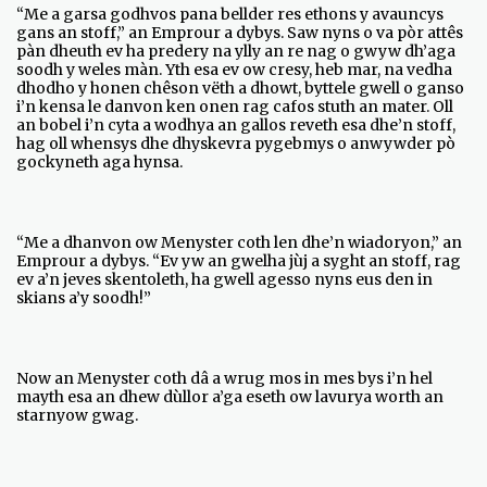
“Me a garsa godhvos pana bellder res ethons y avauncys
gans an stoff,” an Emprour a dybys. Saw nyns o va pòr attês
pàn dheuth ev ha predery na ylly an re nag o gwyw dh’aga
soodh y weles màn. Yth esa ev ow cresy, heb mar, na vedha
dhodho y honen chêson vëth a dhowt, byttele gwell o ganso
i’n kensa le danvon ken onen rag cafos stuth an mater. Oll
an bobel i’n cyta a wodhya an gallos reveth esa dhe’n stoff,
hag oll whensys dhe dhyskevra pygebmys o anwywder pò
gockyneth aga hynsa.
“Me a dhanvon ow Menyster coth len dhe’n wiadoryon,” an
Emprour a dybys. “Ev yw an gwelha jùj a syght an stoff, rag
ev a’n jeves skentoleth, ha gwell agesso nyns eus den in
skians a’y soodh!”
Now an Menyster coth dâ a wrug mos in mes bys i’n hel
mayth esa an dhew dùllor a’ga eseth ow lavurya worth an
starnyow gwag.