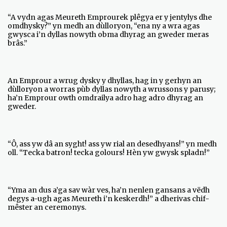
“A vydn agas Meureth Emprourek plêgya er y jentylys dhe
omdhysky?” yn medh an dùlloryon, “ena ny a wra agas
gwysca i’n dyllas nowyth obma dhyrag an gweder meras
brâs.”
An Emprour a wrug dysky y dhyllas, hag in y gerhyn an
dùlloryon a worras pùb dyllas nowyth a wrussons y parusy;
ha’n Emprour owth omdrailya adro hag adro dhyrag an
gweder.
“Ô, ass yw dâ an syght! ass yw rial an desedhyans!” yn medh
oll. “Tecka batron! tecka golours! Hèn yw gwysk spladn!”
“Yma an dus a’ga sav wàr ves, ha’n nenlen gansans a vëdh
degys a-ugh agas Meureth i’n keskerdh!” a dherivas chif-
mêster an ceremonys.