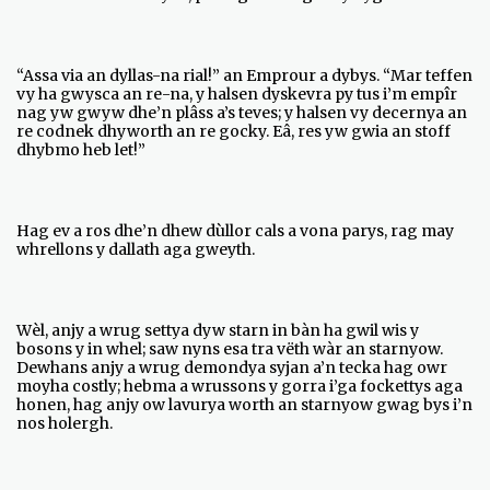
“Assa via an dyllas-na rial!” an Emprour a dybys. “Mar teffen
vy ha gwysca an re-na, y halsen dyskevra py tus i’m empîr
nag yw gwyw dhe’n plâss a’s teves; y halsen vy decernya an
re codnek dhyworth an re gocky. Eâ, res yw gwia an stoff
dhybmo heb let!”
Hag ev a ros dhe’n dhew dùllor cals a vona parys, rag may
whrellons y dallath aga gweyth.
Wèl, anjy a wrug settya dyw starn in bàn ha gwil wis y
bosons y in whel; saw nyns esa tra vëth wàr an starnyow.
Dewhans anjy a wrug demondya syjan a’n tecka hag owr
moyha costly; hebma a wrussons y gorra i’ga fockettys aga
honen, hag anjy ow lavurya worth an starnyow gwag bys i’n
nos holergh.