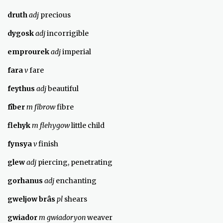
druth
adj
precious
dygosk
adj
incorrigible
emprourek
adj
imperial
fara
v
fare
feythus
adj
beautiful
f
î
ber
m f
î
brow
fibre
flehyk
m flehygow
little child
fynsya
v
finish
glew
adj
piercing, penetrating
gorhanus
adj
enchanting
gweljow br
â
s
pl
shears
gwiador
m gwiadoryon
weaver